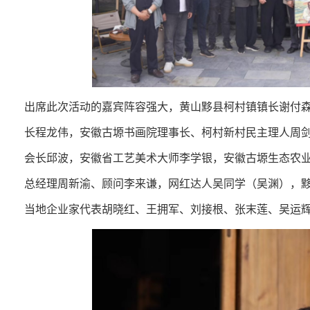
出席此次活动的嘉宾阵容强大，黄山黟县柯村镇镇长谢付
长程龙伟，安徽古塬书画院理事长、柯村新村民主理人周
会长邱波，安徽省工艺美术大师李学银，安徽古塬生态农
总经理周新渝、顾问李来谦，网红达人吴同学（吴渊），
当地企业家代表胡晓红、王拥军、刘接根、张末莲、吴运