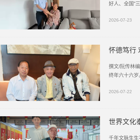
好人、全国“
市蜀山区西园
2026-07-23
的敬仰之情
怀德笃行
撰文/阮传林编
终年六十六岁
往事涌上心头
2026-07-22
的反派形象，
世界文化
千年文脉生生