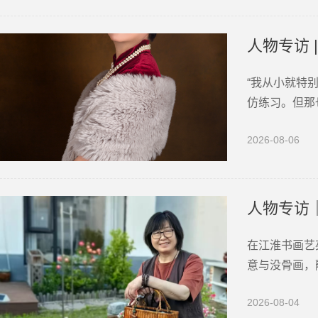
人物专访 
“我从小就特
仿练习。但那
灵，温婉沉静
2026-08-06
松开明的家庭
人物专访
在江淮书画艺
意与没骨画，
兽皆赋灵气，
2026-08-04
肥人，自幼钟