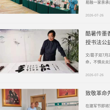
易融一家亲承
全国各地中医
2026-07-26
新。大会在庄
酷暑传墨
授书法公
文/葛子双7
命，不惧炎炎
心、意蕴深厚
2026-07-26
化沃土，让中
致敬革命
在建军节即将