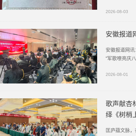
指标全部达标
2026-08-03
颁发官方教学
安徽报道
安徽报道网讯
“军歌嘹亮庆
在合肥市瑶海
2026-08-01
雄壮歌声中正
歌声献杏
绎《树梢
匡庐蕴文脉，