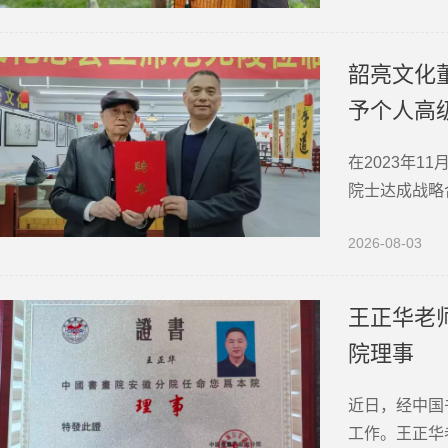
韶亮文化
予个人高
在2023年
院士达成战略
合作关系的达
2026-08-03
步。范光陵先
王正华老
院理事
近日，经中国
工作。王正华