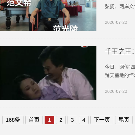
弘扬、两岸文
世界文化大会
2026-07-22
相范仲淹第二
千王之王
今日，网传“
铺天盖地的怀
成几代人刻在
2026-07-20
影视界的，从
168条
首页
1
2
3
4
下一页
尾页