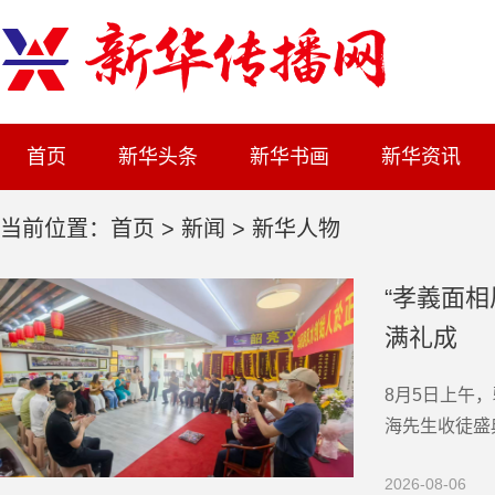
首页
新华头条
新华书画
新华资讯
当前位置：
首页
>
新闻
>
新华人物
“孝義面
满礼成
8月5日上午
海先生收徒盛
弟子，五位弟
2026-08-06
陵院士弟子王