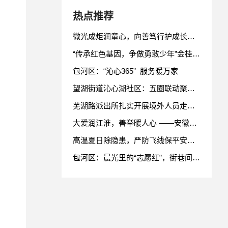
热点推荐
微光成炬润童心，向善笃行护成长——安徽省江启戎教育基金会合肥幸福少年帮扶专项基金项目包河区服务队正式成立
“传承红色基因，争做勇敢少年”金桂社区御景城居民活动中心开展《鸡毛信》观影及手工制作主题活动
包河区：“沁心365” 服务暖万家
望湖街道沁心湖社区：五圈联动聚合力沁心善治暖民心
芜湖路派出所扎实开展境外人员走访管控工作
大爱润江淮，善举暖人心 ——安徽省残疾人福利基金会高质量发展纪实
高温夏日除隐患，严防飞线保平安——芜湖路派出所联合银河社居委开展老旧小区飞线充电专项检查
包河区：晨光里的“志愿红”，街巷间的“贴心人”