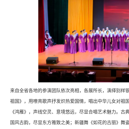
来自全省各地的参演团队依次亮相，各展所长，演绎别样
祖国》，用嘹亮歌声抒发炽热爱国情，唱出中华儿女对祖
《鸿雁》，声线空灵、意境悠远，尽显合唱艺术魅力。古
国风古韵，尽显东方雅致之美；新疆舞《如花的古丽》舞