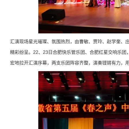
汇演现场星光璀璨、氛围热烈，由曹敏、贾玲、赵学奎、
精彩纷呈。22、23日合肥快乐管乐团、合肥红星交响乐
宏地拉开汇演序幕，两支乐团阵容齐整，演奏铿锵有力，