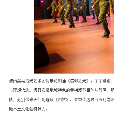
淮南黑马拾光艺术团情景诗朗诵《信仰之光》，字字铿锵
与理想信念。极具安徽地域特色的黄梅戏节目韵味醇厚，
队，分别带来天仙配选段《四赞》、春香传选段《五月端
徽本土文化独特魅力。